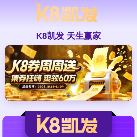
K8凯发 天生赢家